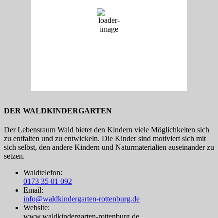
32 %
8 Km/h
Wind Gust:
10 Km/h
Clouds:
8%
Visibility:
10 km
Sunrise:
06:07
Sunset:
20:51
Weather from OpenWeatherMap
DER WALDKINDERGARTEN
Der Lebensraum Wald bietet den Kindern viele Möglichkeiten sich
zu entfalten und zu entwickeln. Die Kinder sind motiviert sich mit
sich selbst, den andere Kindern und Naturmaterialien auseinander zu
setzen.
Waldtelefon:
0173 35 01 092
Email:
info@waldkindergarten-rottenburg.de
Website:
www.waldkindergarten-rottenburg.de