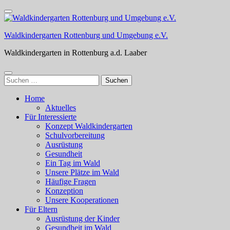
Zum
Inhalt
springen
Waldkindergarten Rottenburg und Umgebung e.V.
(Enter
drücken)
Waldkindergarten in Rottenburg a.d. Laaber
Suchen
nach:
Home
Aktuelles
Für Interessierte
Konzept Waldkindergarten
Schulvorbereitung
Ausrüstung
Gesundheit
Ein Tag im Wald
Unsere Plätze im Wald
Häufige Fragen
Konzeption
Unsere Kooperationen
Für Eltern
Ausrüstung der Kinder
Gesundheit im Wald