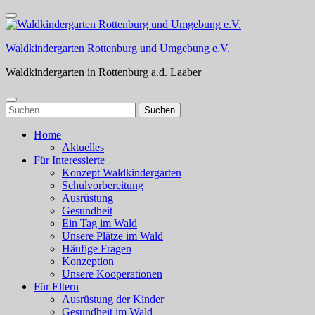
Zum
Inhalt
springen
Waldkindergarten Rottenburg und Umgebung e.V.
(Enter
drücken)
Waldkindergarten in Rottenburg a.d. Laaber
Suchen
nach:
Home
Aktuelles
Für Interessierte
Konzept Waldkindergarten
Schulvorbereitung
Ausrüstung
Gesundheit
Ein Tag im Wald
Unsere Plätze im Wald
Häufige Fragen
Konzeption
Unsere Kooperationen
Für Eltern
Ausrüstung der Kinder
Gesundheit im Wald