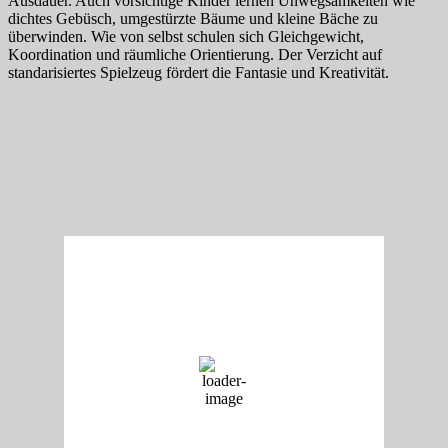
Ausdauer. Auch vorsichtige Kinder lernen Unwegsamkeiten wie
dichtes Gebüsch, umgestürzte Bäume und kleine Bäche zu
überwinden. Wie von selbst schulen sich Gleichgewicht,
Koordination und räumliche Orientierung. Der Verzicht auf
standarisiertes Spielzeug fördert die Fantasie und Kreativität.
Rottenburg
12:48,
Freitag, 07. August 2026 -
27
°C
Mäßig bewölkt
39 %
9 Km/h
Wind Gust:
7 Km/h
Clouds:
31%
Visibility:
10 km