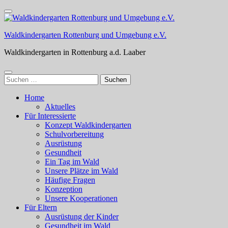
Zum
Inhalt
springen
Waldkindergarten Rottenburg und Umgebung e.V.
(Enter
drücken)
Waldkindergarten in Rottenburg a.d. Laaber
Suchen
nach:
Home
Aktuelles
Für Interessierte
Konzept Waldkindergarten
Schulvorbereitung
Ausrüstung
Gesundheit
Ein Tag im Wald
Unsere Plätze im Wald
Häufige Fragen
Konzeption
Unsere Kooperationen
Für Eltern
Ausrüstung der Kinder
Gesundheit im Wald