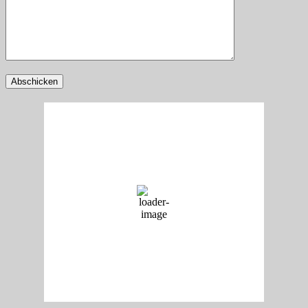
Rottenburg
05:57,
Donnerstag, 06. August 2026 -
19
°C
Klarer Himmel
81 %
5 Km/h
Wind Gust:
5 Km/h
Clouds:
5%
Visibility:
10 km
Sunrise:
06:05
Sunset:
20:55
Weather from OpenWeatherMap